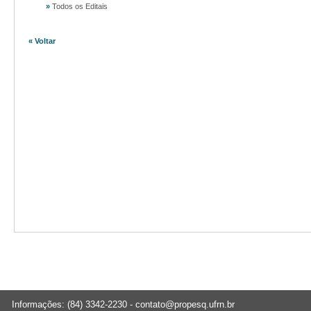
»
Todos os Editais
« Voltar
Informações: (84) 3342-2230 -
contato@propesq.ufrn.br