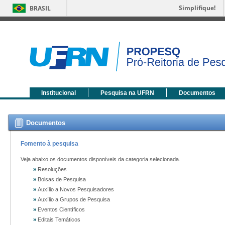
Simplifique!
BRASIL
Institucional
Pesquisa na UFRN
Documentos
Documentos
Fomento à pesquisa
Veja abaixo os documentos disponíveis da categoria selecionada.
»
Resoluções
»
Bolsas de Pesquisa
»
Auxílio a Novos Pesquisadores
»
Auxílio a Grupos de Pesquisa
»
Eventos Científicos
»
Editais Temáticos