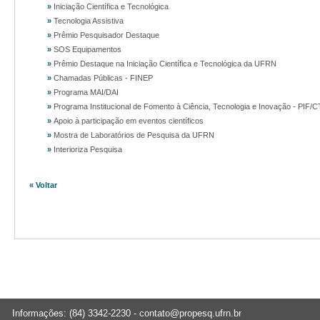
»
Iniciação Científica e Tecnológica
»
Tecnologia Assistiva
»
Prêmio Pesquisador Destaque
»
SOS Equipamentos
»
Prêmio Destaque na Iniciação Científica e Tecnológica da UFRN
»
Chamadas Públicas - FINEP
»
Programa MAI/DAI
»
Programa Institucional de Fomento à Ciência, Tecnologia e Inovação - PIF/C
»
Apoio à participação em eventos científicos
»
Mostra de Laboratórios de Pesquisa da UFRN
»
Interioriza Pesquisa
« Voltar
Informações: (84) 3342-2230 -
contato@propesq.ufrn.br