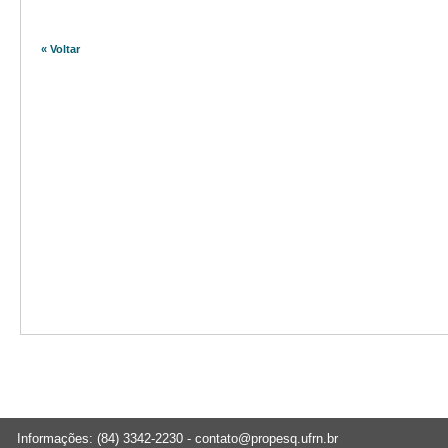
« Voltar
Informações: (84) 3342-2230 -
contato@propesq.ufrn.br