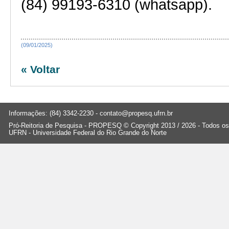
(84) 99193-6310 (whatsapp).
(09/01/2025)
« Voltar
Informações: (84) 3342-2230 -
contato@propesq.ufrn.br
Pró-Reitoria de Pesquisa - PROPESQ © Copyright 2013 / 2026 - Todos os 
UFRN - Universidade Federal do Rio Grande do Norte