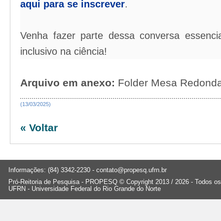
aqui para se inscrever
.
Venha fazer parte dessa conversa essencia
inclusivo na ciência!
Arquivo em anexo:
Folder Mesa Redonda
(13/03/2025)
« Voltar
Informações: (84) 3342-2230 -
contato@propesq.ufrn.br
Pró-Reitoria de Pesquisa - PROPESQ © Copyright 2013 / 2026 - Todos os 
UFRN - Universidade Federal do Rio Grande do Norte