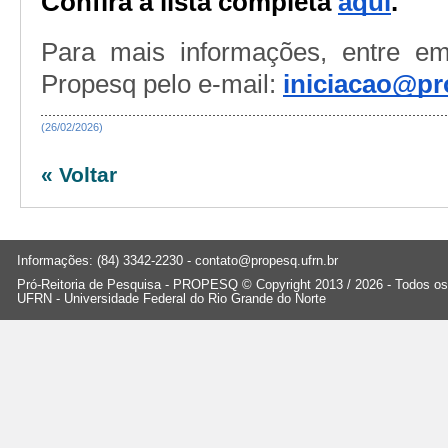
Confira a lista comple
ta
aqui
.
Para mais informações, entre e
Propesq pelo e-mail:
iniciacao@pr
(26/02/2026)
« Voltar
Informações: (84) 3342-2230 -
contato@propesq.ufrn.br
Pró-Reitoria de Pesquisa - PROPESQ © Copyright 2013 / 2026 - Todos os 
UFRN - Universidade Federal do Rio Grande do Norte