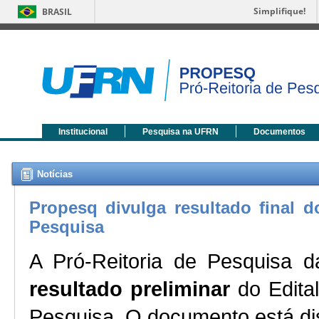
Simplifique!
BRASIL
Institucional
Pesquisa na UFRN
Documentos
Notícias
Propesq divulga resultado final do
Pesquisa
resultado preliminar
 do Edital
Pesquisa. O documento está dis