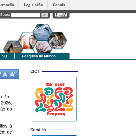
formação
Legislação
Canais
Busca
PESQ
Pesquisa no Mundo
CICT
a Pró-
2026, 
ão do 
ios à 
Comitês
lém de 