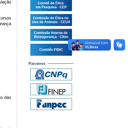
lação 
ursos 
rança 
Parceiros
o das 