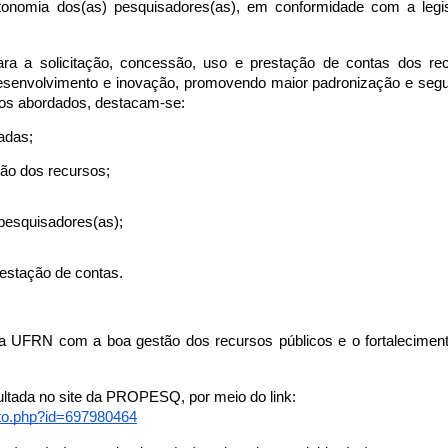
utonomia dos(as) pesquisadores(as), em conformidade com a legis
para a solicitação, concessão, uso e prestação de contas dos rec
desenvolvimento e inovação, promovendo maior padronização e segu
tos abordados, destacam-se:
adas;
ção dos recursos;
pesquisadores(as);
restação de contas.
da UFRN com a boa gestão dos recursos públicos e o fortaleciment
ultada no site da PROPESQ, por meio do link:
nto.php?id=697980464