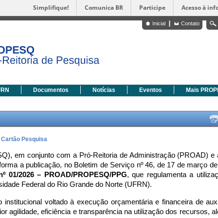
Simplifique!
Comunica BR
Participe
Acesso à in
Inicial
Contato
FRN
Documentos
Notícias
Eventos
Mais PRO
o Cartão Pesquisa
Q), em conjunto com a Pró-Reitoria de Administração (PROAD) e 
orma a publicação, no Boletim de Serviço nº 46, de 17 de março de 
a nº 01/2026 – PROAD/PROPESQ/PPG
, que regulamenta a utilizaç
sidade Federal do Rio Grande do Norte (UFRN).
nstitucional voltado à execução orçamentária e financeira de auxíl
r agilidade, eficiência e transparência na utilização dos recursos, a